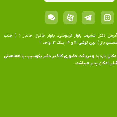
آدرس دفتر: مشهد، بلوار فردوسی، بلوار جانباز، جانباز ۲ ( جنب
جتمع پاژ )، بین توکلی ۱۲ و ۱۴، پلاک ۳، واحد ۲
​​​​​​امکان بازدید و دریافت حضوری کالا در دفتر بگوسیب، با هماهنگی
بلی امکان پذیر میباشد.