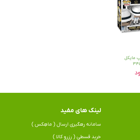
پ مایکل
د
لینک های مفید
سامانه رهگیری ارسال ( ماهِکس )
خرید قسطی ( رزرو کالا )