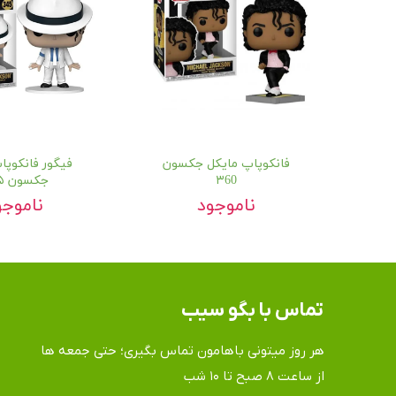
فانکوپاپ مایکل جکسون
فیگور فانکوپا
۳60
جکسون ۳۴۵
ناموجود
ناموجو
تماس​​​​​​​ با بگو سیب
هر روز میتونی باهامون تماس بگیری؛ حتی جمعه ها
​​​​​​​از ساعت ۸ صبح تا ۱۰ شب