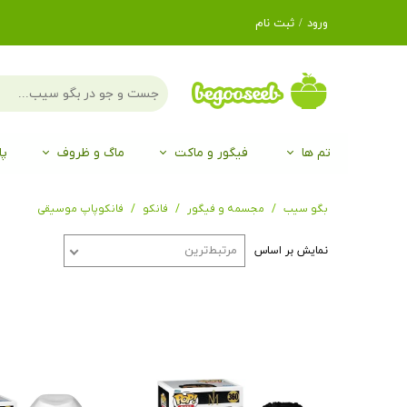
ورود
/
ثبت نام
حساب کاربری من
تغییر گذر واژه
سفارشات
تم ها
فیگور و ماکت
ماگ و ظروف
پا
خروج از حساب
کاربری
لگو LEGO®
برند Duo
برند EGAN
موجو mojo
لگو LEGO®
حیوانات موجو mojo
برند Duo
بگو سیب
مجسمه و فیگور
فانکو
فانکوپاپ موسیقی
مرتبط‌ترین
نمایش بر اساس