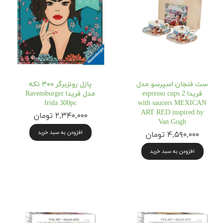
ست فنجان اسپرسو مدل
پازل رونزبرگر ۳۰۰ تکه
فریدا 2 espresso cups
مدل فریدا Ravensburger‎
frida 300pc
with saucers MEXICAN
ART RED inspired by
۲,۳۴۰,۰۰۰ تومان
Van Gogh
افزودن به سبد خرید
۴,۵۹۰,۰۰۰ تومان
افزودن به سبد خرید