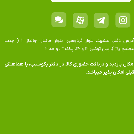
آدرس دفتر: مشهد، بلوار فردوسی، بلوار جانباز، جانباز ۲ ( جنب
جتمع پاژ )، بین توکلی ۱۲ و ۱۴، پلاک ۳، واحد ۲
​​​​​​امکان بازدید و دریافت حضوری کالا در دفتر بگوسیب، با هماهنگی
بلی امکان پذیر میباشد.