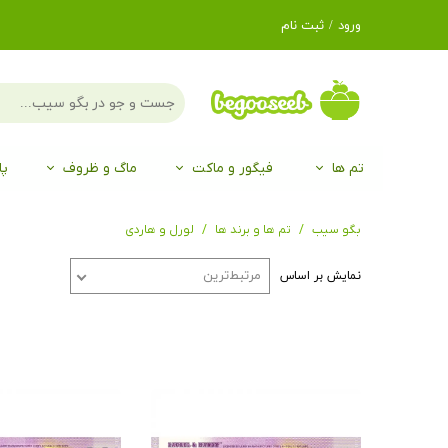
ورود
/
ثبت نام
حساب کاربری من
تغییر گذر واژه
سفارشات
تم ها
فیگور و ماکت
ماگ و ظروف
پا
خروج از حساب
کاربری
لگو LEGO®
برند Duo
برند EGAN
موجو mojo
لگو LEGO®
حیوانات موجو mojo
برند Duo
بگو سیب
تم ها و برند ها
لورل و هاردی
مرتبط‌ترین
نمایش بر اساس