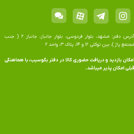
آدرس دفتر: مشهد، بلوار فردوسی، بلوار جانباز، جانباز ۲ ( جنب
جتمع پاژ )، بین توکلی ۱۲ و ۱۴، پلاک ۳، واحد ۲
​​​​​​امکان بازدید و دریافت حضوری کالا در دفتر بگوسیب، با هماهنگی
بلی امکان پذیر میباشد.