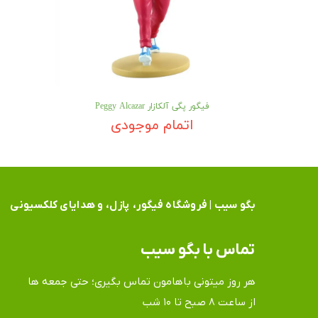
فیگور پگی آلکازار Peggy Alcazar
اتمام موجودی
بگو سیب | فروشگاه فیگور، پازل، و هدایای کلکسیونی
تماس​​​​​​​ با بگو سیب
هر روز میتونی باهامون تماس بگیری؛ حتی جمعه ها
​​​​​​​از ساعت ۸ صبح تا ۱۰ شب