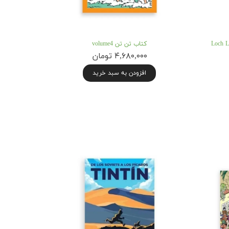
ن هادوک Loch Lomond
کتاب تن تن volume4
۴,۶۸۰,۰۰۰ تومان
افزودن به سبد خرید