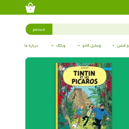
۰
جستجو
 و فشن
وسایل کادو
وبلاگ
درباره ما