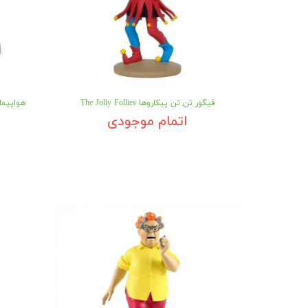
فیگور تن تن پیکاروها The Jolly Follies
هواپیمای تن تن lane
اتمام موجودی