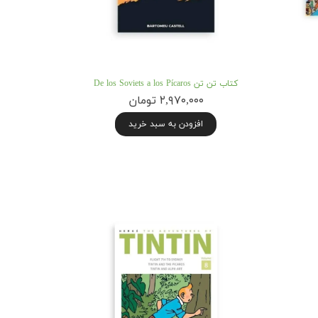
کتاب تن تن De los Soviets a los Pícaros
۲,۹۷۰,۰۰۰ تومان
افزودن به سبد خرید