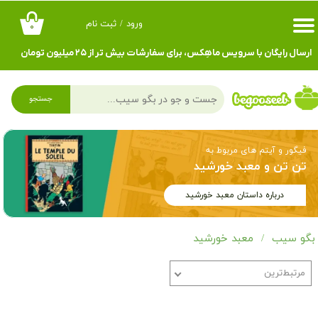
ورود
/
ثبت نام
۰
حساب کاربری من
ارسال رایگان با سرویس ماهِکس، برای سفارشات بیش تر از ۲۵ میلیون تومان
تغییر گذر واژه
سفارشات
جستجو
خروج از حساب کاربری
فیگور و آیتم های مربوط به
تن تن و معبد خورشید
درباره داستان معبد خورشید
بگو سیب
معبد خورشید
مرتبط‌ترین