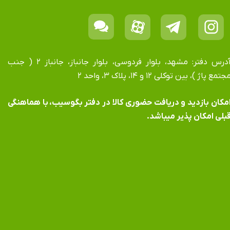
آدرس دفتر: مشهد، بلوار فردوسی، بلوار جانباز، جانباز ۲ ( جنب
جتمع پاژ )، بین توکلی ۱۲ و ۱۴، پلاک ۳، واحد ۲
​​​​​​امکان بازدید و دریافت حضوری کالا در دفتر بگوسیب، با هماهنگی
بلی امکان پذیر میباشد.