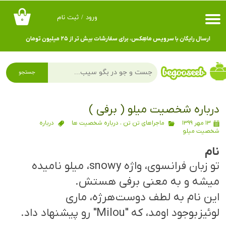
ورود
/
ثبت نام
۰
حساب کاربری من
ارسال رایگان با سرویس ماهِکس، برای سفارشات بیش تر از ۲۵ میلیون تومان
تغییر گذر واژه
سفارشات
جستجو
خروج از حساب کاربری
درباره شخصیت میلو ( برفی )
۱۳ مهر ۱۳۹۹
ماجراهای تن تن
،
درباره شخصیت ها
درباره
شخصیت میلو
نام
تو زبان فرانسوی، واژه snowy، میلو نامیده
میشه و به معنی برفی هستش.
این نام به لطف دوست هرژه، ماری
لوئیز بوجود اومد، که "Milou" رو پیشنهاد داد.