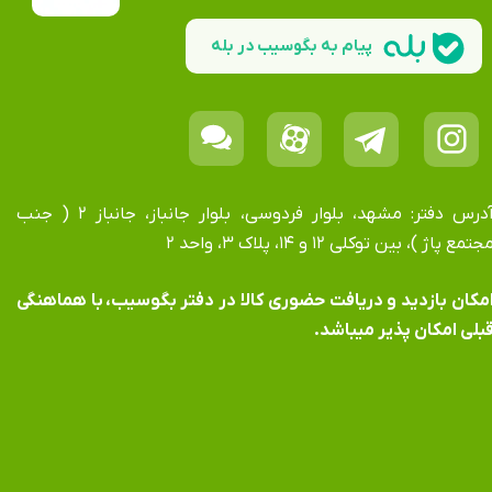
پیام به بگوسیب در بله
آدرس دفتر: مشهد، بلوار فردوسی، بلوار جانباز، جانباز ۲ ( جنب
جتمع پاژ )، بین توکلی ۱۲ و ۱۴، پلاک ۳، واحد ۲
​​​​​​امکان بازدید و دریافت حضوری کالا در دفتر بگوسیب، با هماهنگی
بلی امکان پذیر میباشد.