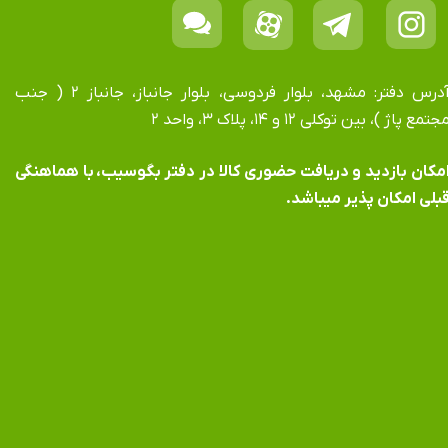
آدرس دفتر: مشهد، بلوار فردوسی، بلوار جانباز، جانباز ۲ ( جنب
جتمع پاژ )، بین توکلی ۱۲ و ۱۴، پلاک ۳، واحد ۲
​​​​​​امکان بازدید و دریافت حضوری کالا در دفتر بگوسیب، با هماهنگی
بلی امکان پذیر میباشد.