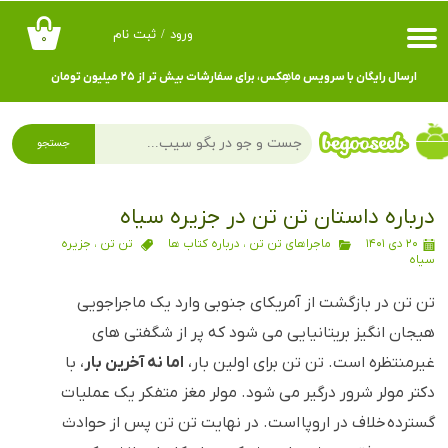
ورود
/
ثبت نام
۰
حساب کاربری من
ارسال رایگان با سرویس ماهِکس، برای سفارشات بیش تر از ۲۵ میلیون تومان
تغییر گذر واژه
سفارشات
جستجو
خروج از حساب کاربری
درباره داستان تن تن در جزیره سیاه
۲۰ دی ۱۴۰۱
ماجراهای تن تن
،
درباره کتاب ها
تن تن
،
جزیره
سیاه
تن تن در بازگشت از آمریکای جنوبی وارد یک ماجراجویی
هیجان انگیز بریتانیایی می شود که پر از شگفتی های
غیرمنتظره است. تن تن برای اولین بار،
اما نه آخرین بار
، با
دکتر مولر شرور درگیر می شود. مولر مغز متفکر یک عملیات
گسترده خلاف در اروپا است. در نهایت تن تن پس از حوادث