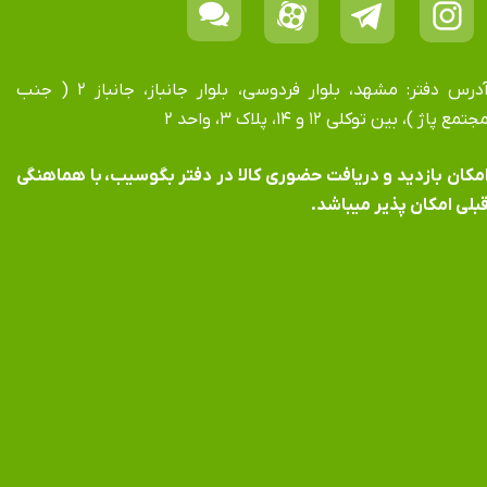
آدرس دفتر: مشهد، بلوار فردوسی، بلوار جانباز، جانباز ۲ ( جنب
جتمع پاژ )، بین توکلی ۱۲ و ۱۴، پلاک ۳، واحد ۲
​​​​​​امکان بازدید و دریافت حضوری کالا در دفتر بگوسیب، با هماهنگی
بلی امکان پذیر میباشد.