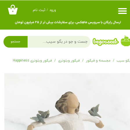
ورود
/
ثبت نام
۰
حساب کاربری من
ارسال رایگان با سرویس ماهِکس، برای سفارشات بیش تر از ۲۵ میلیون تومان
تغییر گذر واژه
سفارشات
جستجو
خروج از حساب کاربری
گو سیب
مجسمه و فیگور
فیگور ویلوتری
فیگور ویلوتری Happiness