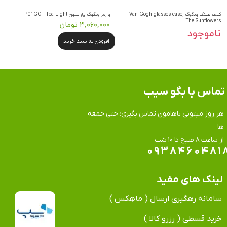
کیف عینک ونگوگ Van Gogh glasses case,
وارمر ونگوگ پاراستون TP01GO - Tea Light
The Sunflowers
۳,۰۶۰,۰۰۰ تومان
ناموجود
افزودن به سبد خرید
تماس​​​​​​​ با بگو سیب
هر روز میتونی باهامون تماس بگیری؛ حتی جمعه
ها
​​​​​​​از ساعت ۸ صبح تا ۱۰ شب
۰۹۳۸۴۶۰۴۸۱
لینک های مفید
سامانه رهگیری ارسال ( ماهِکس )
خرید قسطی ( رزرو کالا )