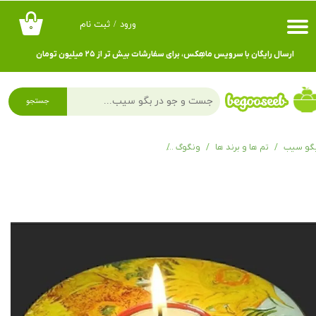
ورود
/
ثبت نام
۰
حساب کاربری من
ارسال رایگان با سرویس ماهِکس، برای سفارشات بیش تر از ۲۵ میلیون تومان
تغییر گذر واژه
سفارشات
جستجو
خروج از حساب کاربری
گو سیب
تم ها و برند ها
ونگوگ
وارمر ونگوگ پاراستون TP02GO - Tea Light