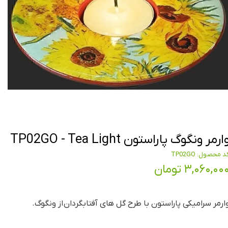
ارمر ونگوگ پاراستون TP02GO - Tea Light
د محصول: TP02GO
۳,۰۶۰,۰۰ تومان
ارمر سرامیکی پاراستون با طرح گل های آفتابگردان از ونگوگ.