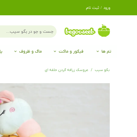
ورود
/
ثبت نام
حساب کاربری من
تغییر گذر واژه
سفارشات
تم ها
فیگور و ماکت
ماگ و ظروف
پا
خروج از حساب
کاربری
لگو LEGO®
برند Duo
برند EGAN
موجو mojo
لگو LEGO®
حیوانات موجو mojo
برند Duo
بگو سیب
عروسک زرافه گردن حلقه ای