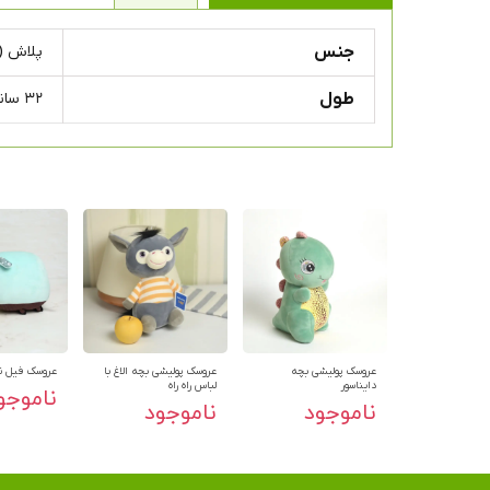
جنس
پلاش (
طول
۳۲ سانتی متر
عروسک پولیشی بچه
عروسک پولیشی بچه الاغ با
عروسک فیل ن
دایناسور
لباس راه راه
ناموجو
ناموجود
ناموجود