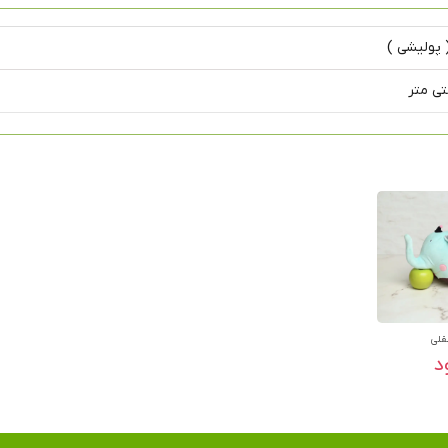
 پولیشی )
قلی
د