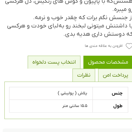
ستش که با پاپیون و گوش های رنگیش، دل هرکسی
و میبره.
ز جنسش نگم برات که چقدر خوب و نرمه.
ا داشتنش میتونی لبخند رو به لبای خودت و هرکسی
ه دوستش داری هدیه بدی.
افزودن به علاقه مندی ها
مشخصات محصول
انتخاب پست دلخواه
پرداخت امن
نظرات
جنس
پلاش ( پولیشی )
طول
۱۵.۵ سانتی متر