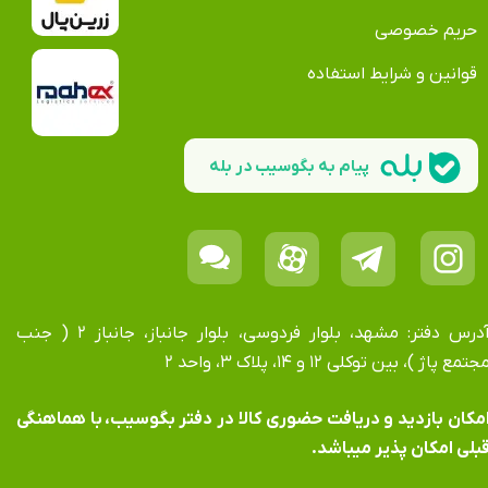
حریم خصوصی
قوانین و شرایط استفاده
پیام به بگوسیب در بله
آدرس دفتر: مشهد، بلوار فردوسی، بلوار جانباز، جانباز ۲ ( جنب
جتمع پاژ )، بین توکلی ۱۲ و ۱۴، پلاک ۳، واحد ۲
​​​​​​امکان بازدید و دریافت حضوری کالا در دفتر بگوسیب، با هماهنگی
بلی امکان پذیر میباشد.