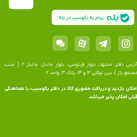
پیام به بگوسیب در بله
آدرس دفتر: مشهد، بلوار فردوسی، بلوار جانباز، جانباز ۲ ( جنب
جتمع پاژ )، بین توکلی ۱۲ و ۱۴، پلاک ۳، واحد ۲
​​​​​​امکان بازدید و دریافت حضوری کالا در دفتر بگوسیب، با هماهنگی
بلی امکان پذیر میباشد.