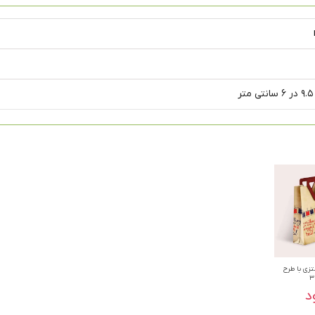
زی با طرح
د