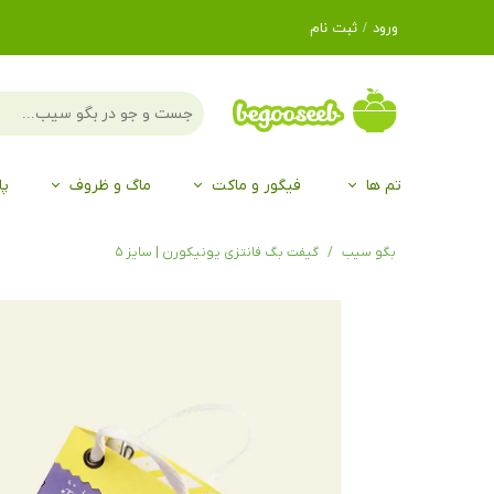
ورود
/
ثبت نام
حساب کاربری من
تغییر گذر واژه
سفارشات
تم ها
فیگور و ماکت
ماگ و ظروف
پا
خروج از حساب
کاربری
لگو LEGO®
برند Duo
برند EGAN
موجو mojo
لگو LEGO®
حیوانات موجو mojo
برند Duo
بگو سیب
گیفت بگ فانتزی یونیکورن | سایز ۵