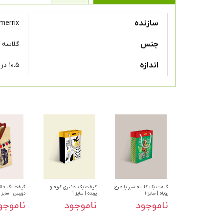
سازنده
merrix
جنس
گلاسه
اندازه
۱۰.۵ در ۹.۵ در ۶ سانتی متر
گیفت بگ گلاسه سبز با طرح
گیفت بگ فانتزی گربه و
گیفت بگ فانت
روباه | سایز ۱
پرنده | سایز ۱
دوربین | سایز ۳
ناموجود
ناموجود
ناموجو