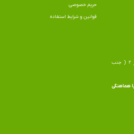
حریم خصوصی
قوانین و شرایط استفاده
آدرس دفتر: مشهد، بلوار فردوسی، بلوار جانباز، جانباز ۲ ( جنب
 با هماهنگی