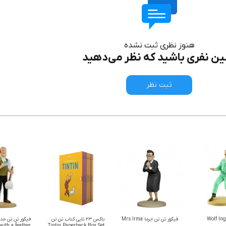
هنوز نظری ثبت نشده
ین نفری باشید که نظر می‌دهید
ثبت نظر
Wolf Ingéni
فیگور تن تن ایرما Mrs Irma
باکس ۲۳ تایی کتاب تن تن
فیگور تن تن مدل
with a feather
Tintin Paperback Box Set