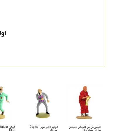
اول
فیگور تن تن آذرخش مقدس
فیگور دکتر مولر Docteur
فیگور eur
félon
Müller
Foudre bénie