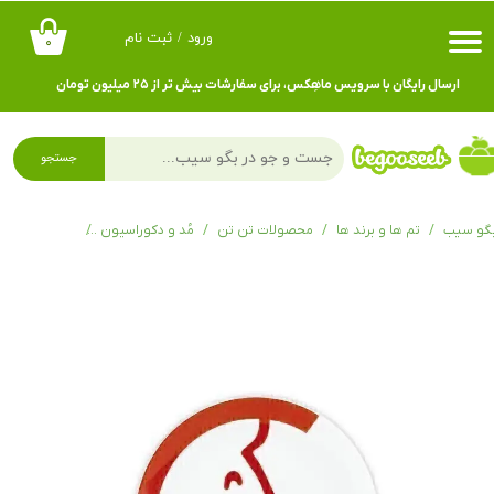
ورود
/
ثبت نام
۰
حساب کاربری من
ارسال رایگان با سرویس ماهِکس، برای سفارشات بیش تر از ۲۵ میلیون تومان
تغییر گذر واژه
سفارشات
جستجو
خروج از حساب کاربری
گو سیب
تم ها و برند ها
محصولات تن تن
مُد و دکوراسیون
ظروف و ماگ ت