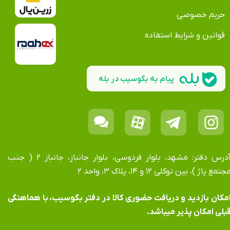
حریم خصوصی
قوانین و شرایط استفاده
پیام به بگوسیب در بله
آدرس دفتر: مشهد، بلوار فردوسی، بلوار جانباز، جانباز ۲ ( جنب
جتمع پاژ )، بین توکلی ۱۲ و ۱۴، پلاک ۳، واحد ۲
​​​​​​امکان بازدید و دریافت حضوری کالا در دفتر بگوسیب، با هماهنگی
بلی امکان پذیر میباشد.