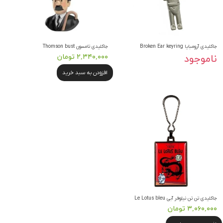
جاکلیدی آرومبایا Broken Ear keyring
جاکلیدی تامسون Thomson bust
ناموجود
۲,۳۴۰,۰۰۰ تومان
افزودن به سبد خرید
جاکلیدی تن تن نیلوفر آبی Le Lotus bleu
۳,۰۶۰,۰۰۰ تومان