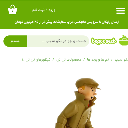
ورود
/
ثبت نام
۰
حساب کاربری من
ارسال رایگان با سرویس ماهِکس، برای سفارشات بیش تر از ۲۵ میلیون تومان
تغییر گذر واژه
سفارشات
جستجو
خروج از حساب کاربری
گو سیب
تم ها و برند ها
محصولات تن تن
فیگورهای تن تن
فیگور تن تن Homecoming