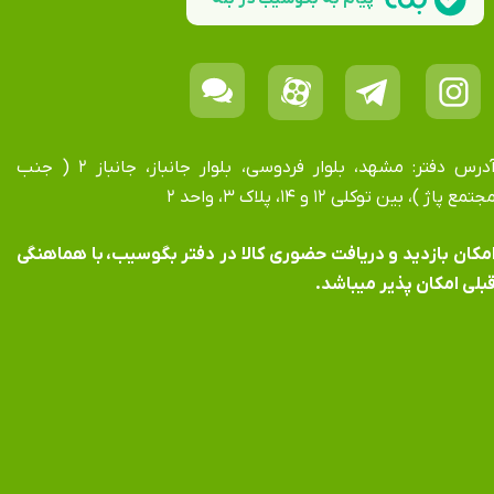
آدرس دفتر: مشهد، بلوار فردوسی، بلوار جانباز، جانباز ۲ ( جنب
جتمع پاژ )، بین توکلی ۱۲ و ۱۴، پلاک ۳، واحد ۲
​​​​​​امکان بازدید و دریافت حضوری کالا در دفتر بگوسیب، با هماهنگی
بلی امکان پذیر میباشد.