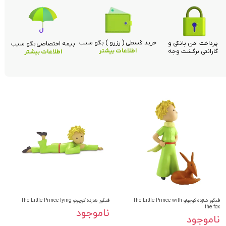
خرید قسطی ( رزرو ) بگو سیب
پرداخت امن بانکی و
بیمه اختصاصی بگو سیب
اطلاعات بیشتر
گارانتی برگشت وجه
اطلاعات بیشتر
فیگور شازده کوچولو The Little Prince with
فیگور شازده کوچولو The Little Prince lying
the fox
ناموجود
ناموجود