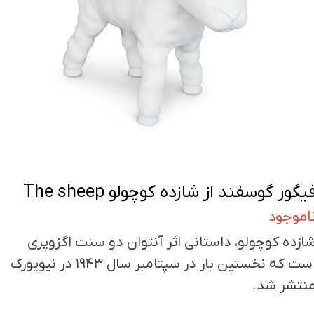
یگور گوسفند از شازده کوچولو The sheep
اموجود
ازده کوچولو، داستانی اثر آنتوان دو سنت اگزوپری
است که نخستین بار در سپتامبر سال ۱۹۴۳ در نیویورک
نتشر شد.