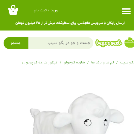
ورود
/
ثبت نام
۰
حساب کاربری من
ارسال رایگان با سرویس ماهِکس، برای سفارشات بیش تر از ۲۵ میلیون تومان
تغییر گذر واژه
سفارشات
جستجو
خروج از حساب کاربری
گو سیب
تم ها و برند ها
شازده کوچولو
فیگور شازده کوچولو
فیگور گوسفند از 