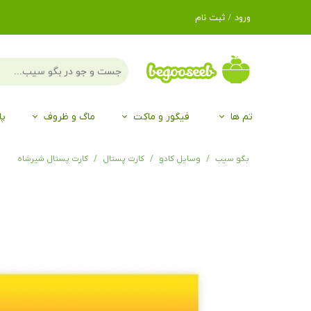
ورود
/
ثبت نام
حساب کاربری من
تغییر گذر واژه
سفارشات
تم ها
فیگور و ماکت
ماگ و ظروف
پا
خروج از حساب
کاربری
لگو LEGO®
برند Duo
برند EGAN
موجو mojo
لگو LEGO®
حیوانات موجو mojo
برند Duo
بگو سیب
وسایل کادو
کارت پستال
کارت پستال شیرشاه