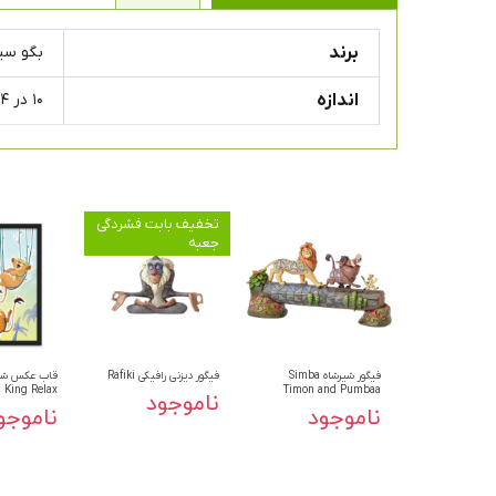
برند
بگو س
اندازه
۱۰ در ۱۴ سانتی متر
تخفیف بابت فشردگی
جعبه
فیگور شیرشاه Simba
فیگور دیزنی رافیکی Rafiki
King Relax
Timon and Pumbaa
ناموجود
ناموجود
ناموجو