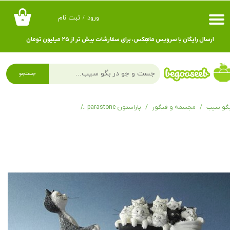
ورود
/
ثبت نام
۰
حساب کاربری من
ارسال رایگان با سرویس ماهِکس، برای سفارشات بیش تر از ۲۵ میلیون تومان
تغییر گذر واژه
سفارشات
جستجو
خروج از حساب کاربری
گو سیب
مجسمه و فیگور
پاراستون parastone
فیگور پاراستون The Pram