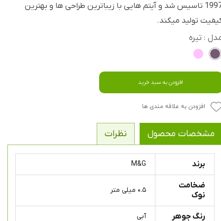
1997 تاسیس شد و آیتم هایی با زیباترین طراحی ها و بهترین
یفیت تولید میکند.
دل
: تیره
افزودن به سبد خرید
افزودن به علاقه مندی ها
مشخصات محصول
نظرات
برند
M&G
ضخامت
۰.۵ میلی متر
نوک
رنگ جوهر
آبی