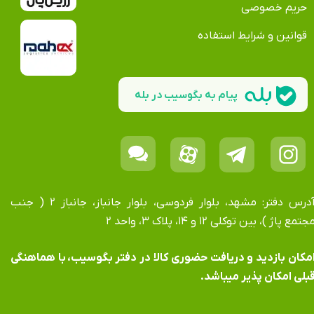
حریم خصوصی
قوانین و شرایط استفاده
پیام به بگوسیب در بله
آدرس دفتر: مشهد، بلوار فردوسی، بلوار جانباز، جانباز ۲ ( جنب
جتمع پاژ )، بین توکلی ۱۲ و ۱۴، پلاک ۳، واحد ۲
​​​​​​امکان بازدید و دریافت حضوری کالا در دفتر بگوسیب، با هماهنگی
بلی امکان پذیر میباشد.