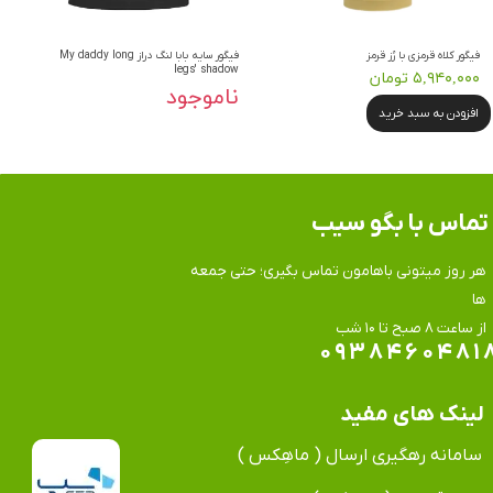
فیگور کلاه قرمزی با رُز قرمز
فیگور سایه بابا لنگ دراز My daddy long
legs' shadow
۵,۹۴۰,۰۰۰ تومان
ناموجود
افزودن به سبد خرید
تماس​​​​​​​ با بگو سیب
هر روز میتونی باهامون تماس بگیری؛ حتی جمعه
ها
​​​​​​​از ساعت ۸ صبح تا ۱۰ شب
۰۹۳۸۴۶۰۴۸۱
لینک های مفید
سامانه رهگیری ارسال ( ماهِکس )