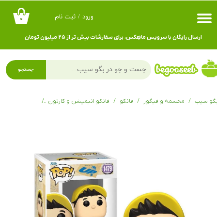
ورود
/
ثبت نام
۰
حساب کاربری من
ارسال رایگان با سرویس ماهِکس، برای سفارشات بیش تر از ۲۵ میلیون تومان
تغییر گذر واژه
سفارشات
جستجو
خروج از حساب کاربری
گو سیب
مجسمه و فیگور
فانکو
فانکو انیمیشن و کارتون
فانکوپاپ دیزنی