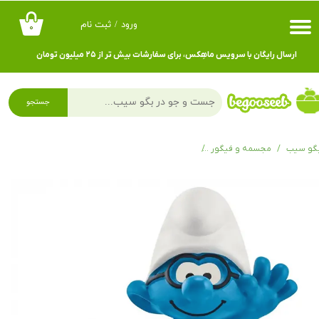
ورود
/
ثبت نام
۰
حساب کاربری من
ارسال رایگان با سرویس ماهِکس، برای سفارشات بیش تر از ۲۵ میلیون تومان
تغییر گذر واژه
سفارشات
جستجو
خروج از حساب کاربری
گو سیب
مجسمه و فیگور
فیگور اسمورف Smurf with glasses and his Segway