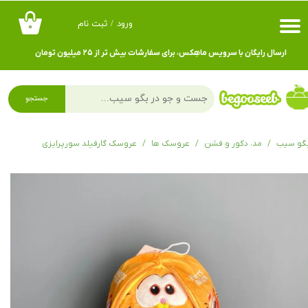
ورود
/
ثبت نام
۰
حساب کاربری من
ارسال رایگان با سرویس ماهِکس، برای سفارشات بیش تر از ۲۵ میلیون تومان
تغییر گذر واژه
سفارشات
جستجو
خروج از حساب کاربری
گو سیب
مد، دکور و فشن
عروسک ها
عروسک گارفیلد سورپرایزی