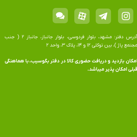
آدرس دفتر: مشهد، بلوار فردوسی، بلوار جانباز، جانباز ۲ ( جنب
جتمع پاژ )، بین توکلی ۱۲ و ۱۴، پلاک ۳، واحد ۲
​​​​​​امکان بازدید و دریافت حضوری کالا در دفتر بگوسیب، با هماهنگی
بلی امکان پذیر میباشد.