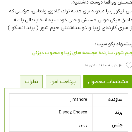
ستش و واقعا دوست داشتنیه.
ین فیگور زیبا میتونه برای هدیه تولد، کادوی ولنتاین، هرکسی که
اشق میکی موس هستش و حتی خودت، یه انتخاب عالی باشه.
ز سری کارهای زیبا و دوسداشتنی جیم شور ( برند انسکو )
یشنهاد بگو سیب:
یم شور، سازنده مجسمه های زیبا و محبوب دیزنی
افزودن به علاقه مندی ها
مشخصات محصول
پرداخت امن
نظرات
سازنده
jimshore
برند
Disney, Enesco
جنس
رزین