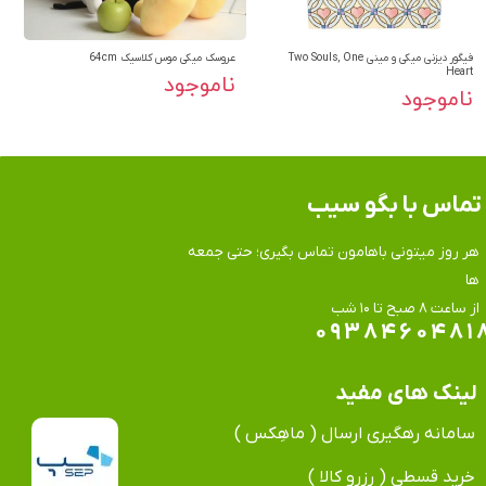
فیگور دیزنی میکی و مینی Two Souls, One
عروسک میکی موس کلاسیک 64cm
Heart
ناموجود
ناموجود
تماس​​​​​​​ با بگو سیب
هر روز میتونی باهامون تماس بگیری؛ حتی جمعه
ها
​​​​​​​از ساعت ۸ صبح تا ۱۰ شب
۰۹۳۸۴۶۰۴۸۱
لینک های مفید
سامانه رهگیری ارسال ( ماهِکس )
خرید قسطی ( رزرو کالا )