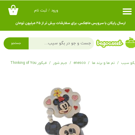
ورود
/
ثبت نام
۰
حساب کاربری من
ارسال رایگان با سرویس ماهِکس، برای سفارشات بیش تر از ۲۵ میلیون تومان
تغییر گذر واژه
سفارشات
جستجو
خروج از حساب کاربری
گو سیب
تم ها و برند ها
enesco
جیم شور
فیگور Thinking of You