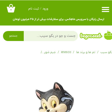
ورود
/
ثبت نام
۰
حساب کاربری من
ارسال رایگان با سرویس ماهِکس، برای سفارشات بیش تر از ۲۵ میلیون تومان
تغییر گذر واژه
سفارشات
جستجو
خروج از حساب کاربری
گو سیب
تم ها و برند ها
enesco
جیم شور
فیگور دیزنی Figaro from Pinocchio