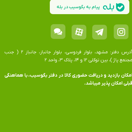
پیام به بگوسیب در بله
آدرس دفتر: مشهد، بلوار فردوسی، بلوار جانباز، جانباز ۲ ( جنب
جتمع پاژ )، بین توکلی ۱۲ و ۱۴، پلاک ۳، واحد ۲
​​​​​​امکان بازدید و دریافت حضوری کالا در دفتر بگوسیب، با هماهنگی
بلی امکان پذیر میباشد.