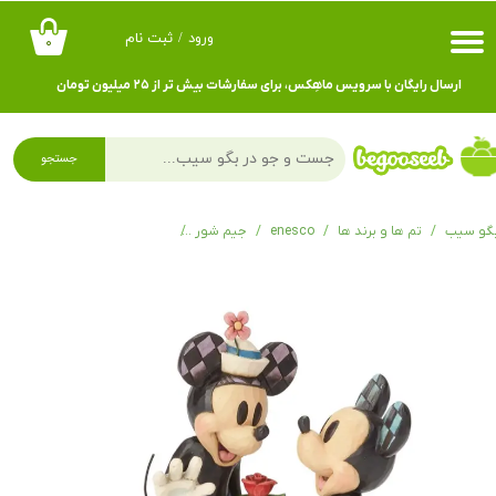
ورود
/
ثبت نام
۰
حساب کاربری من
ارسال رایگان با سرویس ماهِکس، برای سفارشات بیش تر از ۲۵ میلیون تومان
تغییر گذر واژه
سفارشات
جستجو
خروج از حساب کاربری
گو سیب
تم ها و برند ها
enesco
جیم شور
مجسمه دیزنی Mickey and Minnie by Fence