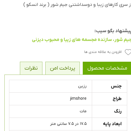
ز سری کارهای زیبا و دوسداشتنی جیم شور ( برند انسکو )
یشنهاد بگو سیب:
یم شور، سازنده مجسمه های زیبا و محبوب دیزنی
افزودن به علاقه مندی ها
مشخصات محصول
پرداخت امن
نظرات
جنس
رزین
طراح
jimshore
رنگ
مات
ابعاد پایه
۱۷.۵ در ۷.۵ سانتی متر