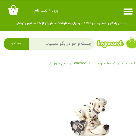
ورود
/
ثبت نام
۰
حساب کاربری من
ارسال رایگان با سرویس ماهِکس، برای سفارشات بیش تر از ۲۵ میلیون تومان
تغییر گذر واژه
سفارشات
جستجو
خروج از حساب کاربری
گو سیب
تم ها و برند ها
enesco
جیم شور
فیگور دیزنی سگ خالدار Puppy Love