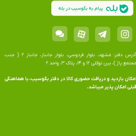
پیام به بگوسیب در بله
آدرس دفتر: مشهد، بلوار فردوسی، بلوار جانباز، جانباز ۲ ( جنب
جتمع پاژ )، بین توکلی ۱۲ و ۱۴، پلاک ۳، واحد ۲
​​​​​​امکان بازدید و دریافت حضوری کالا در دفتر بگوسیب، با هماهنگی
بلی امکان پذیر میباشد.