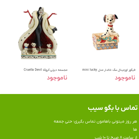
فیگور اورجینال سگ خالدار مدل mini lucky
مجسمه دیزنی کروئلا Cruella Devil
ناموجود
ناموجود
تماس​​​​​​​ با بگو سیب
هر روز میتونی باهامون تماس بگیری؛ حتی جمعه
ها
​​​​​​​از ساعت ۸ صبح تا ۱۰ شب