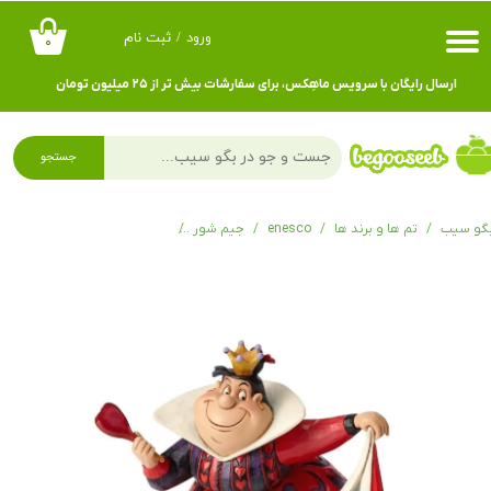
ورود
/
ثبت نام
۰
حساب کاربری من
ارسال رایگان با سرویس ماهِکس، برای سفارشات بیش تر از ۲۵ میلیون تومان
تغییر گذر واژه
سفارشات
جستجو
خروج از حساب کاربری
گو سیب
تم ها و برند ها
enesco
جیم شور
فیگور دیزنی آلیس ملکه دل ها oyal Recreation