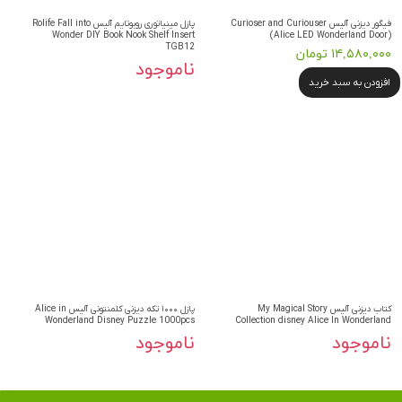
فیگور دیزنی آلیس Curioser and Curiouser
پازل مينياتوری روبوتايم آلیس Rolife Fall into
Wonder DIY Book Nook Shelf Insert
(Alice LED Wonderland Door)
TGB12
۱۴,۵۸۰,۰۰۰ تومان
ناموجود
افزودن به سبد خرید
کتاب دیزنی آلیس My Magical Story
پازل ۱۰۰۰ تکه دیزنی کلمنتونی آلیس Alice in
Wonderland Disney Puzzle 1000pcs
Collection disney Alice In Wonderland
ناموجود
ناموجود