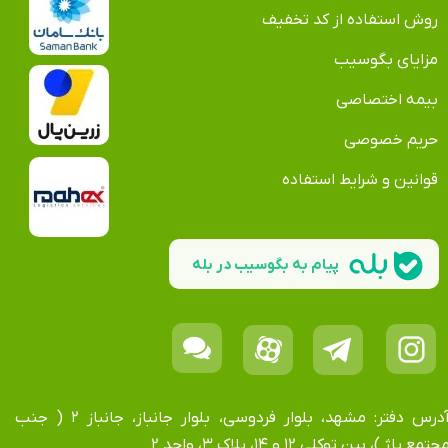
روش استفاده از کد تخفیف
مزایای بگوسیب
بیمه اختصاصی
حریم خصوصی
قوانین و شرایط استفاده
پیام به بگوسیب در بله
آدرس دفتر: مشهد، بلوار فردوسی، بلوار جانباز، جانباز ۲ ( جنب
جتمع پاژ )، بین توکلی ۱۲ و ۱۴، پلاک ۳، واحد ۲