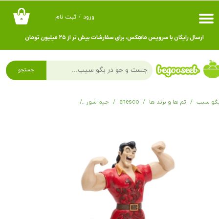
ورود
/
ثبت نام
۰
حساب کاربری من
ارسال رایگان با سرویس ماهِکس، برای سفارشات بیش تر از ۲۵ میلیون تومان
تغییر گذر واژه
سفارشات
جستجو
خروج از حساب کاربری
گو سیب
تم ها و برند ها
enesco
جیم شور
فیگور گاستون Gaston and Lefou