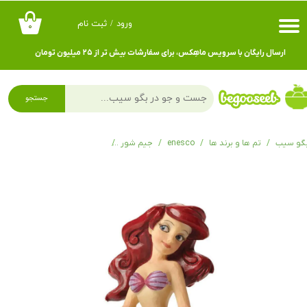
ورود
/
ثبت نام
۰
حساب کاربری من
ارسال رایگان با سرویس ماهِکس، برای سفارشات بیش تر از ۲۵ میلیون تومان
تغییر گذر واژه
سفارشات
جستجو
خروج از حساب کاربری
گو سیب
تم ها و برند ها
enesco
جیم شور
فیگور آریل A Splash of Fun