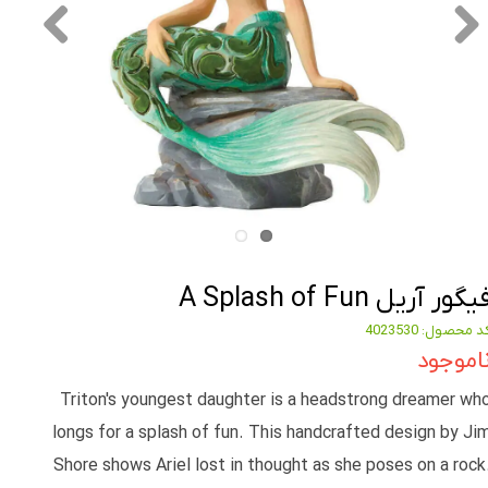
یگور آریل A Splash of Fun
د محصول: 4023530
اموجود
Triton's youngest daughter is a headstrong dreamer wh
longs for a splash of fun. This handcrafted design by Ji
Shore shows Ariel lost in thought as she poses on a rock