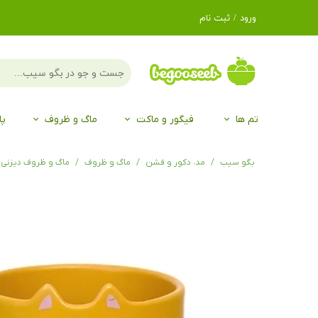
ورود
/
ثبت نام
حساب کاربری من
تغییر گذر واژه
سفارشات
تم ها
فیگور و ماکت
ماگ و ظروف
پا
خروج از حساب
کاربری
لگو LEGO®
برند Duo
برند EGAN
موجو mojo
لگو LEGO®
حیوانات موجو mojo
برند Duo
بگو سیب
مد، دکور و فشن
ماگ و ظروف
ماگ و ظروف دیزنی