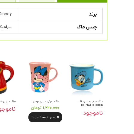
برند
Disney
جنس ماگ
سرامیک
ماگ دیزنی دانل داک
ماگ دیزنی مینی موس
ماگ دیزنی شگ
DONALD DUCK
۱,۶۲۰,۰۰۰ تومان
ناموجو
ناموجود
افزودن به سبد خرید