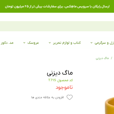
ارسال رایگان با سرویس ماهِکس، برای سفارشات بیش تر از ۲۵ میلیون تومان
زل و سرگرمی
کتاب و لوازم تحریر
عروسک
مد، دکور
ماگ دیزنی
ماگ دیزنی
کد محصول: T715
ناموجود
افزودن به علاقه مندی ها