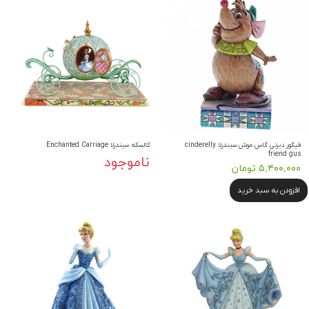
فیگور دیزنی گاس موش سیندرلا cinderelly
کالسکه سیندرلا Enchanted Carriage
friend gus
ناموجود
۵,۴۰۰,۰۰۰ تومان
افزودن به سبد خرید