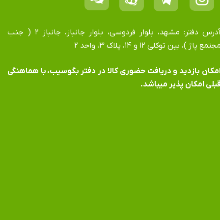
آدرس دفتر: مشهد، بلوار فردوسی، بلوار جانباز، جانباز ۲ ( جنب
جتمع پاژ )، بین توکلی ۱۲ و ۱۴، پلاک ۳، واحد ۲
​​​​​​امکان بازدید و دریافت حضوری کالا در دفتر بگوسیب، با هماهنگی
بلی امکان پذیر میباشد.