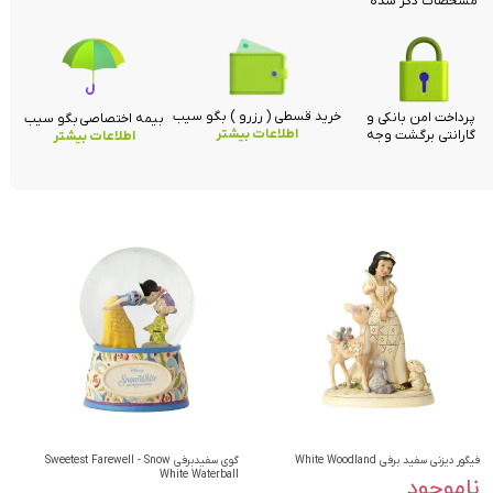
مشخصات ذکر شده
خرید قسطی ( رزرو ) بگو سیب
پرداخت امن بانکی و
بیمه اختصاصی بگو سیب
اطلاعات بیشتر
گارانتی برگشت وجه
اطلاعات بیشتر
فیگور دیزنی سفید برفی White Woodland
گوی سفیدبرفی Sweetest Farewell - Snow
White Waterball
ناموجود