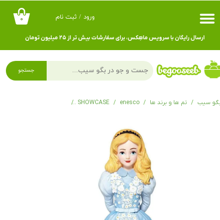
ورود
/
ثبت نام
۰
حساب کاربری من
ارسال رایگان با سرویس ماهِکس، برای سفارشات بیش تر از ۲۵ میلیون تومان
تغییر گذر واژه
سفارشات
جستجو
خروج از حساب کاربری
گو سیب
تم ها و برند ها
enesco
SHOWCASE
فیگور آلیس Couture de Force Alice