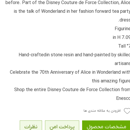
before. Part of the Disney Couture de Force Collection, Alic
is the talk of Wonderland in her fashion forward tea part
dress
Figurin
7.09 in 
7" T
Hand-craftedin stone resin and hand-painted by skille
artisan
Celebrate the 70th Anniversary of Alice in Wonderland wit
this amazing figur
Shop the entire Disney Couture de Force Collection fro
Enesc
افزودن به علاقه مندی ها
مشخصات محصول
پرداخت امن
نظرات