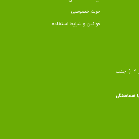
حریم خصوصی
قوانین و شرایط استفاده
آدرس دفتر: مشهد، بلوار فردوسی، بلوار جانباز، جانباز ۲ ( جنب
 با هماهنگی