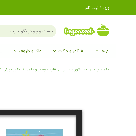
ورود
/
ثبت نام
حساب کاربری من
تغییر گذر واژه
سفارشات
تم ها
فیگور و ماکت
ماگ و ظروف
پا
خروج از حساب
کاربری
لگو LEGO®
برند Duo
برند EGAN
موجو mojo
لگو LEGO®
حیوانات موجو mojo
برند Duo
بگو سیب
مد، دکور و فشن
قاب، پوستر و دکور
دکور دیزنی