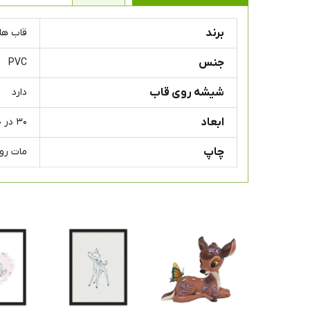
برند
قاب ها
جنس
PVC
شیشه روی قاب
دارد
ابعاد
۳۰ در ۳۰ سانتی متر
چاپ
مات ر