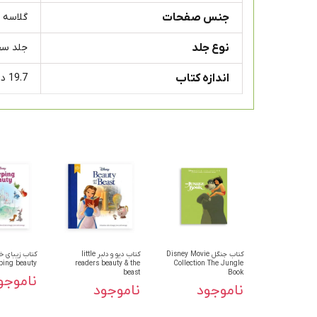
جنس صفحات
گلاسه
نوع جلد
جلد سخت ( er
اندازه کتاب
19.7 در ۲۴.۵ سانتی متر
کتاب جنگل Disney Movie
کتاب دیو و دلبر little
ping beauty
readers beauty & the
Collection The Jungle
beast
Book
ناموجو
ناموجود
ناموجود