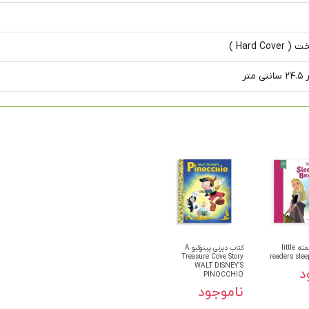
Hard Cov )
کتاب زیبای خفته little
کتاب دیزنی پینوکیو A
Treasure Cove Story
readers slee
WALT DISNEY'S
د
PINOCCHIO
ناموجود