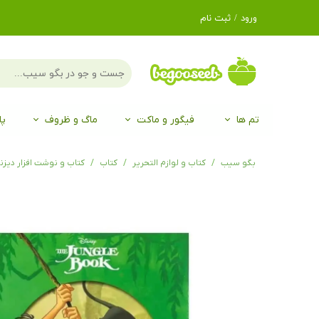
ورود
/
ثبت نام
حساب کاربری من
تغییر گذر واژه
سفارشات
تم ها
فیگور و ماکت
ماگ و ظروف
پا
خروج از حساب
کاربری
لگو LEGO®
برند Duo
برند EGAN
موجو mojo
لگو LEGO®
حیوانات موجو mojo
برند Duo
بگو سیب
کتاب و لوازم التحریر
کتاب
کتاب و نوشت افزار دیزن