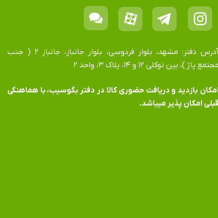
آدرس دفتر: مشهد، بلوار فردوسی، بلوار جانباز، جانباز ۲ ( جنب
جتمع پاژ )، بین توکلی ۱۲ و ۱۴، پلاک ۳، واحد ۲
​​​​​​امکان بازدید و دریافت حضوری کالا در دفتر بگوسیب، با هماهنگی
بلی امکان پذیر میباشد.