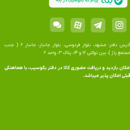
پیام به بگوسیب در بله
آدرس دفتر: مشهد، بلوار فردوسی، بلوار جانباز، جانباز ۲ ( جنب
جتمع پاژ )، بین توکلی ۱۲ و ۱۴، پلاک ۳، واحد ۲
​​​​​​امکان بازدید و دریافت حضوری کالا در دفتر بگوسیب، با هماهنگی
بلی امکان پذیر میباشد.