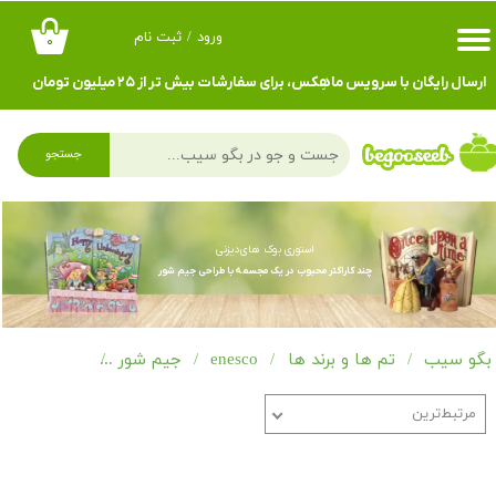
ورود
/
ثبت نام
۰
حساب کاربری من
ارسال رایگان با سرویس ماهِکس، برای سفارشات بیش تر از ۲۵ میلیون تومان
تغییر گذر واژه
سفارشات
جستجو
خروج از حساب کاربری
استوری بوک های دیزنی
چند کاراکتر محبوب در یک مجسمه با طراحی جیم شور
بگو سیب
تم ها و برند ها
enesco
جیم شور
استوری بوک
مرتبط‌ترین