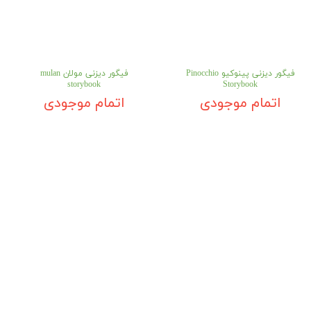
فیگور دیزنی پینوکیو Pinocchio
فیگور دیزنی مولان mulan
storybook
Storybook
اتمام موجودی
اتمام موجودی