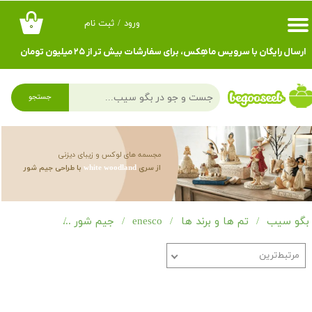
ورود
/
ثبت نام
۰
حساب کاربری من
ارسال رایگان با سرویس ماهِکس، برای سفارشات بیش تر از ۲۵ میلیون تومان
تغییر گذر واژه
سفارشات
جستجو
خروج از حساب کاربری
مجسمه های لوکس و زیبای دیزنی
از سری
white woodland
با طراحی جیم شور
بگو سیب
تم ها و برند ها
enesco
جیم شور
ite woodland
مرتبط‌ترین