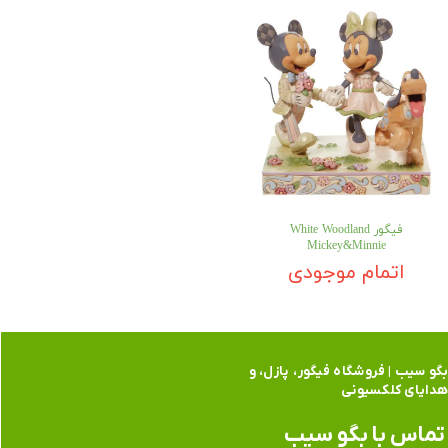
فیگور White Woodland
Mickey&Minnie
اتمام موجودی
گو سیب | فروشگاه فیگور، پازل، و
دایای کلکسیونی
تماس​​​​​​​ با بگو سیب