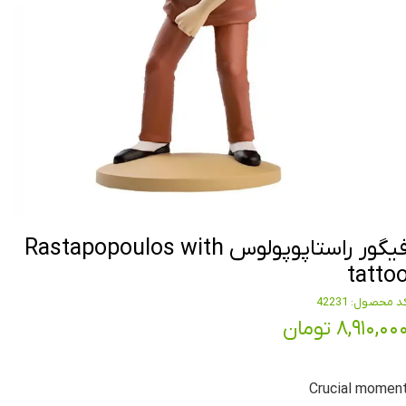
فیگور راستاپوپولوس Rastapopoulos with
tatto
د محصول: 42231
۸,۹۱۰,۰۰ تومان
Crucial momen