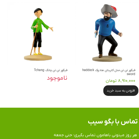
فیگور تن تن مدل کاپیتان هادوک haddock
فیگور تن تن چانگ Tchang
sword
ناموجود
۸,۹۱۰,۰۰۰ تومان
افزودن به سبد خرید
تماس​​​​​​​ با بگو سیب
هر روز میتونی باهامون تماس بگیری؛ حتی جمعه