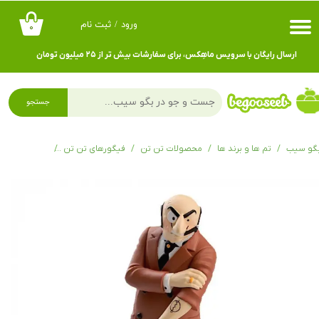
ورود
/
ثبت نام
۰
حساب کاربری من
ارسال رایگان با سرویس ماهِکس، برای سفارشات بیش تر از ۲۵ میلیون تومان
تغییر گذر واژه
سفارشات
جستجو
خروج از حساب کاربری
گو سیب
تم ها و برند ها
محصولات تن تن
فیگورهای تن تن
فیگور راستاپوپولوس h tattoo