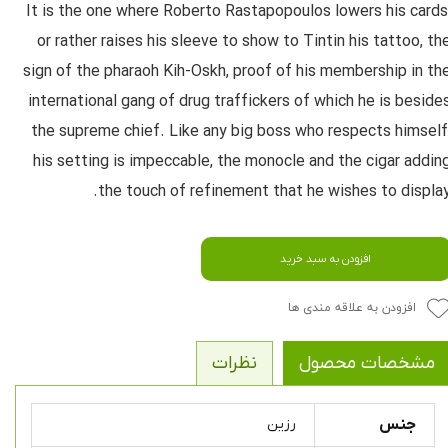
It is the one where Roberto Rastapopoulos lowers his cards
or rather raises his sleeve to show to Tintin his tattoo, th
sign of the pharaoh Kih-Oskh, proof of his membership in th
international gang of drug traffickers of which he is beside
the supreme chief. Like any big boss who respects himself
his setting is impeccable, the monocle and the cigar addin
the touch of refinement that he wishes to display
افزودن به سبد خرید
افزودن به علاقه مندی ها
مشخصات محصول
نظرات
جنس
رزین