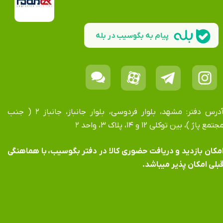
پیام به بگوسیب در بله
آدرس دفتر: مشهد، بلوار فردوسی، بلوار جانباز، جانباز ۲ ( جنب
جتمع پاژ )، بین توکلی ۱۲ و ۱۴، پلاک ۳، واحد ۲
​​​​​​امکان بازدید و دریافت حضوری کالا در دفتر بگوسیب، با هماهنگی
بلی امکان پذیر میباشد.